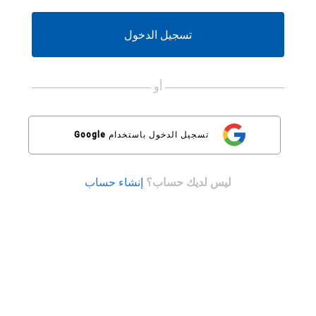
لم
تكن
تملك
تسجيل الدخول
حسابًا
بعد،
يُرجى
استخدام
أو
الزرّ
أدناه
للتسجيل.
تسجيل الدخول باستخدام
Google
ليس لديك حساب؟
إنشاء حساب