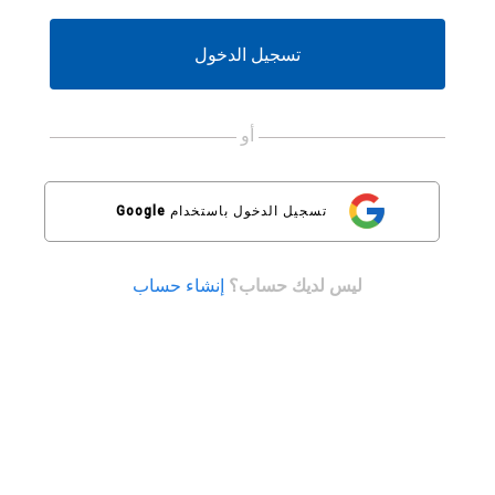
لم
تكن
تملك
تسجيل الدخول
حسابًا
بعد،
يُرجى
استخدام
أو
الزرّ
أدناه
للتسجيل.
تسجيل الدخول باستخدام
Google
ليس لديك حساب؟
إنشاء حساب