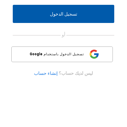
لم
تكن
تملك
تسجيل الدخول
حسابًا
بعد،
يُرجى
استخدام
أو
الزرّ
أدناه
للتسجيل.
تسجيل الدخول باستخدام
Google
ليس لديك حساب؟
إنشاء حساب